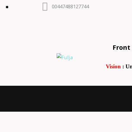
00447488127744
Front 
Vision
: Un