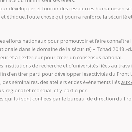
menace ou minimisent ses effets.
pour développer et fournir des ressources humainesen sécur
t éthique.Toute chose qui pourra renforce la sécurité et
 les efforts nationaux pour promouvoir et faire connaître
ationale dans le domaine de la sécurité) « Tchad 2048 »dan
eur et à l’extérieur pour créer un consensus national.
s institutions de recherche et d’universités liées au trava
fin d’en tirer parti pour développer lesactivités du Front 
, des séminaires, des ateliers et des événements liés
aux 
s-régional et mondial, et y participer.
es qui
lui sont confiées
par le bureau
de direction
du Fron