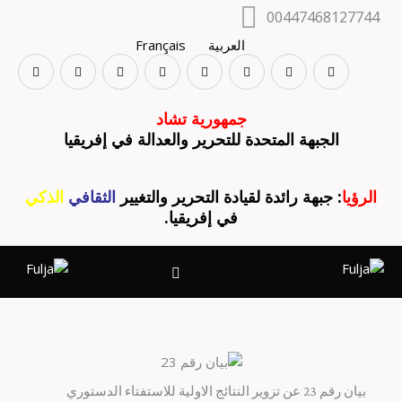
00447468127744
العربية
Français
جمهورية تشاد
الجبهة المتحدة للتحرير والعدالة في إفريقيا
الرؤيا
: جبهة رائدة لقيادة التحرير والتغيير
الثقافي
الذكي
في إفريقيا.
بيان رقم 23 عن تزوير النتائج الاولية للاستفتاء الدستوري